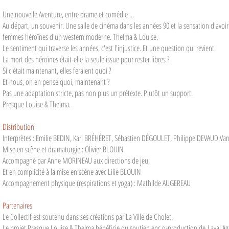
Une nouvelle Aventure, entre drame et comédie ...
Au départ, un souvenir. Une salle de cinéma dans les années 90 et la sensation d'avoi
femmes héroïnes d'un western moderne. Thelma & Louise.
Le sentiment qui traverse les années, c'est l'injustice. Et une question qui revient.
La mort des héroïnes était-elle la seule issue pour rester libres ?
Si c'était maintenant, elles feraient quoi ?
Et nous, on en pense quoi, maintenant ?
Pas une adaptation stricte, pas non plus un prétexte. Plutôt un support.
Presque Louise & Thelma.
Distribution
Interprètes : Emilie BEDIN, Karl BRÉHÉRET, Sébastien DÉGOULET, Philippe DEVAUD,Va
Mise en scène et dramaturgie : Olivier BLOUIN
Accompagné par Anne MORINEAU aux directions de jeu,
Et en complicité à la mise en scène avec Lilie BLOUIN
Accompagnement physique (respirations et yoga) : Mathilde AUGEREAU
Partenaires
Le Collectif est soutenu dans ses créations par La Ville de Cholet.
Le projet Presque Louise & Thelma bénéficie du soutien enc o-production de
Laval Ag