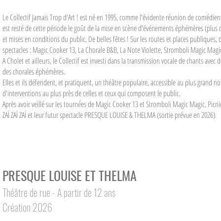
Le Collectif Jamais Trop d'Art ! est né en 1995, comme l'évidente réunion de comédien.n
est resté de cette période le goût de la mise en scène d'événements éphémères (plus de
et mises en conditions du public. De belles fêtes ! Sur les routes et places publiques, 
spectacles : Magic Cooker 13, La Chorale B&B, La Note Violette, Stromboli Magic Magi
A Cholet et ailleurs, le Collectif est investi dans la transmission vocale de chants avec 
des chorales éphémères.
Elles et ils défendent, et pratiquent, un théâtre populaire, accessible au plus grand 
d'interventions au plus près de celles et ceux qui composent le public.
Après avoir veillé sur les tournées de Magic Cooker 13 et Stromboli Magic Magic, Picn
ZAÏ ZAÏ ZAÏ et leur futur spectacle PRESQUE LOUISE & THELMA (sortie prévue en 2026).
PRESQUE LOUISE ET THELMA
Théâtre de rue -
A partir de 12 ans
Création 2026