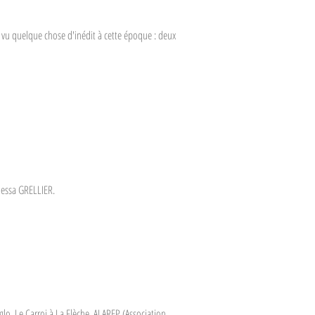
r vu quelque chose d'inédit à cette époque : deux
nessa GRELLIER.
glo, Le Carroi à La Flèche, ALAREP (Association